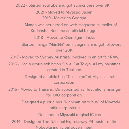
2022 - Started YouTube and got subscribers over 9K.
2021 - Moved to Miyazaki Japan.
2019 - Moved to Georgia.
Manga was serialized on web magazine mi-mollet of
Kodansha. Become an official blogger.
2018 - Moved to Chandigarh India.
Started manga “Akinikki” on Instagram, and got followers
over 20K.
2017 - Moved to Sydney Australia. Involved in an art fair RAW.
2016 - Had a group exhibition “Lai-si:” at Tokyo. All my paintings
created in Thailand.
Designed a public bus “Takachiho” of Miyazaki traffic
corporation.
2015 - Moved to Thailand. Be appointed as illustrations -manga-
for KAO corporation.
Designed a pubric bus “Nichinan retro bus” of Miyazaki
traffic corporation.
Designed a Miyazaki original IC card.
2014 - Designed The National Expressway PR poster of the
Nobeoka municipal government.