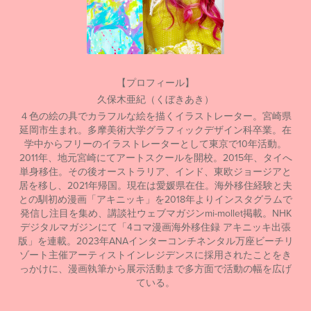
【プロフィール】
久保木亜紀（くぼきあき）
４色の絵の具でカラフルな絵を描くイラストレーター。宮崎県
延岡市生まれ。多摩美術大学グラフィックデザイン科卒業。在
学中からフリーのイラストレーターとして東京で10年活動。
2011年、地元宮崎にてアートスクールを開校。2015年、タイへ
単身移住。その後オーストラリア、インド、東欧ジョージアと
居を移し、2021年帰国。現在は愛媛県在住。海外移住経験と夫
との馴初め漫画「アキニッキ」を2018年よりインスタグラムで
発信し注目を集め、講談社ウェブマガジンmi-mollet掲載。NHK
デジタルマガジンにて「4コマ漫画海外移住録 アキニッキ出張
版」を連載。2023年ANAインターコンチネンタル万座ビーチリ
ゾート主催アーティストインレジデンスに採用されたことをき
っかけに、漫画執筆から展示活動まで多方面で活動の幅を広げ
ている。