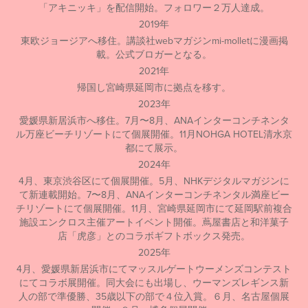
「アキニッキ」を配信開始。フォロワー２万人達成。
2019年
東欧ジョージアへ移住。講談社webマガジンmi-molletに漫画掲
載。公式ブロガーとなる。
2021年
帰国し宮崎県延岡市に拠点を移す。
2023年
愛媛県新居浜市へ移住。7月〜8月、ANAインターコンチネンタ
ル万座ビーチリゾートにて個展開催。11月NOHGA HOTEL清水京
都にて展示。
2024年
4月、東京渋谷区にて個展開催。5月、NHKデジタルマガジンに
て新連載開始。7〜8月、ANAインターコンチネンタル満座ビー
チリゾートにて個展開催。11月、宮崎県延岡市にて延岡駅前複合
施設エンクロス主催アートイベント開催。蔦屋書店と和洋菓子
店「虎彦」とのコラボギフトボックス発売。
2025年
4月、愛媛県新居浜市にてマッスルゲートウーメンズコンテスト
にてコラボ展開催。同大会にも出場し、ウーマンズレギンス新
人の部で準優勝、35歳以下の部で４位入賞。６月、名古屋個展