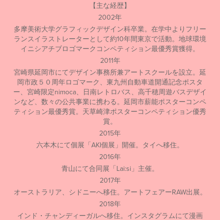
【主な経歴】
2002年
多摩美術大学グラフィックデザイン科卒業。在学中よりフリー
ランスイラストレーターとして約10年間東京で活動。地球環境
イニシアチブロゴマークコンペティション最優秀賞獲得。
2011年
宮崎県延岡市にてデザイン事務所兼アートスクールを設立。延
岡市政５０周年ロゴマーク、東九州自動車道開通記念ポスタ
ー、宮崎限定nimoca、日南レトロバス、高千穂周遊バスデザイ
ンなど、数々の公共事業に携わる。延岡市薪能ポスターコンペ
ティション最優秀賞。天草崎津ポスターコンペティション優秀
賞。
2015年
六本木にて個展「AKI個展」開催。タイへ移住。
2016年
青山にて合同展「Lai:si」主催。
2017年
オーストラリア、シドニーへ移住。アートフェアーRAW出展。
2018年
インド・チャンディーガルへ移住。インスタグラムにて漫画