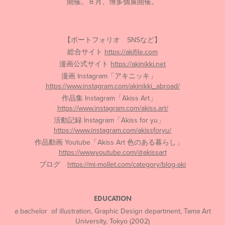
開催。８月、博多個展開催。
【ポートフォリオ SNSなど】
総合サイト
https://akifile.com
漫画公式サイト
https://akinikki.net
漫画 Instagram「アキニッキ」
https://www.instagram.com/akinikki_abroad/
作品集 Instagram「Akiss Art」
https://www.instagram.com/akiss.art/
活動記録 Instagram「Akiss for yu」
https://www.instagram.com/akissforyu/
作品動画 Youtube「Akiss Art 色のある暮らし」
https://www.youtube.com/@akissart
ブログ
https://mi-mollet.com/category/blog-aki
EDUCATION
a bachelor of illustration, Graphic Design department, Tama Art
University, Tokyo (2002)