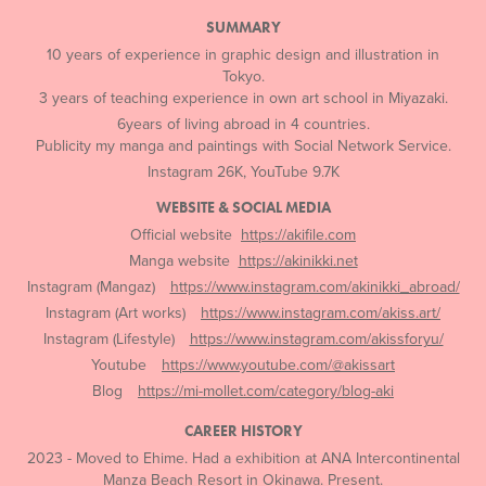
SUMMARY
10 years of experience in graphic design and illustration in
Tokyo.
3 years of teaching experience in own art school in Miyazaki.
6years of living abroad in 4 countries.
Publicity my manga and paintings with Social Network Service.
Instagram 26K, YouTube 9.7K
WEBSITE & SOCIAL MEDIA
Official website
https://akifile.com
Manga website
https://akinikki.net
Instagram (Mangaz)
https://www.instagram.com/akinikki_abroad/
Instagram (Art works)
https://www.instagram.com/akiss.art/
Instagram (Lifestyle)
https://www.instagram.com/akissforyu/
Youtube
https://www.youtube.com/@akissart
Blog
https://mi-mollet.com/category/blog-aki
CAREER HISTORY
2023 - Moved to Ehime. Had a exhibition at ANA Intercontinental
Manza Beach Resort in Okinawa. Present.