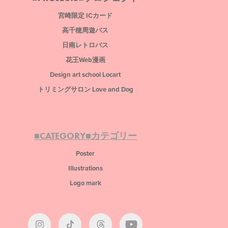
宮崎限定 ICカード
高千穂周遊バス
日南レトロバス
花王Web漫画
Design art school Locart
トリミングサロン Love and Dog
■CATEGORY■カテゴリー
Poster
Illustrations
Logo mark