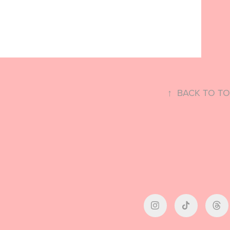
↑
BACK TO T