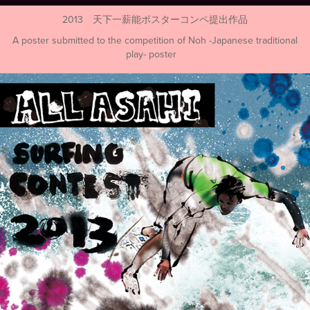
2013 天下一薪能ポスターコンペ提出作品
A poster submitted to the competition of Noh -Japanese traditional
play- poster