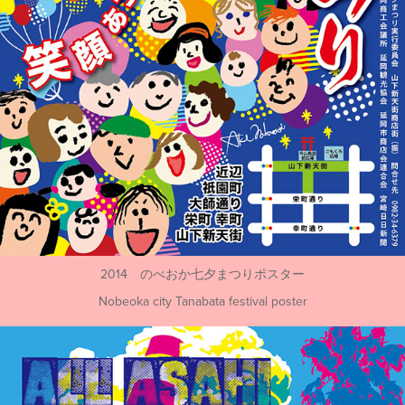
2014 のべおか七夕まつりポスター
Nobeoka city Tanabata festival poster