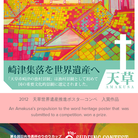
2012 天草世界遺産推進ポスタ―コンペ 入賞作品
An Amakusa's propulsion to the word heritage poster that was
submitted to a competition. won a prize.