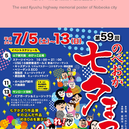
The east Kyushu highway memorial poster of Nobeoka city